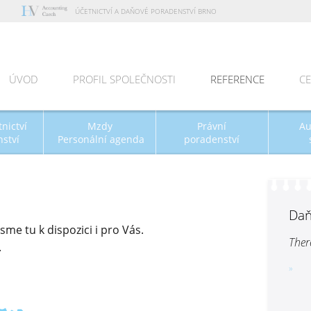
ÚČETNICTVÍ A DAŇOVÉ PORADENSTVÍ BRNO
ÚVOD
PROFIL SPOLEČNOSTI
REFERENCE
CE
nictví
Mzdy
Právní
Au
ství
Personální agenda
poradenství
Daň
sme tu k dispozici i pro Vás.
Ther
.
»