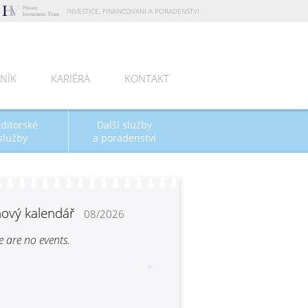
INVESTICE, FINANCOVANI A PORADENSTVI
NÍK
KARIÉRA
KONTAKT
ditorské
Další služby
služby
a poradenství
ový kalendář
08/2026
e are no events.
»