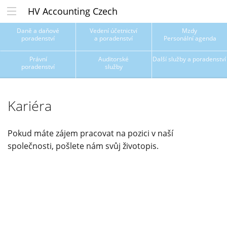
HV Accounting Czech
Daně a daňové
Vedení účetnictví
Mzdy
poradenství
a poradenství
Personální agenda
Právní
Auditorské
Další služby a poradenství
poradenství
služby
Kariéra
Pokud máte zájem pracovat na pozici v naší
společnosti, pošlete nám svůj životopis.